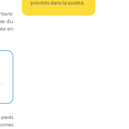
priorités dans la société.
ntenir
ose du
ste en
 pieds
sonnes