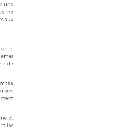
rs une
que ne
rciaux
nante.
blèmes
ong de
imitée
 mains
amment
ine et
nt les