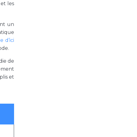
et les
ent un
atique
 d’ici
ode.
die de
tement
lis et