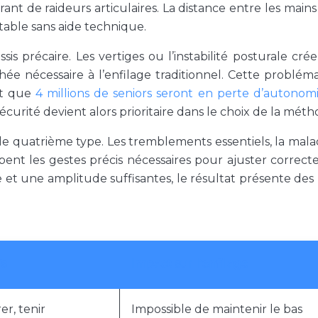
nt de raideurs articulaires. La distance entre les mains 
table sans aide technique.
ssis précaire. Les vertiges ou l’instabilité posturale cré
hée nécessaire à l’enfilage traditionnel. Cette problém
ant que
4 millions de seniors seront en perte d’autonomie
 sécurité devient alors prioritaire dans le choix de la méth
 le quatrième type. Les tremblements essentiels, la mala
bent les gestes précis nécessaires pour ajuster correc
et une amplitude suffisantes, le résultat présente des p
fs
Impact sur l’enfilage
er, tenir
Impossible de maintenir le bas