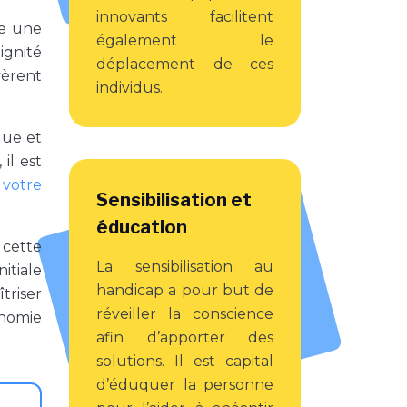
innovants facilitent
re une
également le
ignité
déplacement de ces
vèrent
individus.
que et
il est
 votre
Sensibilisation et
éducation
 cette
La sensibilisation au
itiale
handicap a pour but de
triser
réveiller la conscience
onomie
afin d’apporter des
solutions. Il est capital
d’éduquer la personne