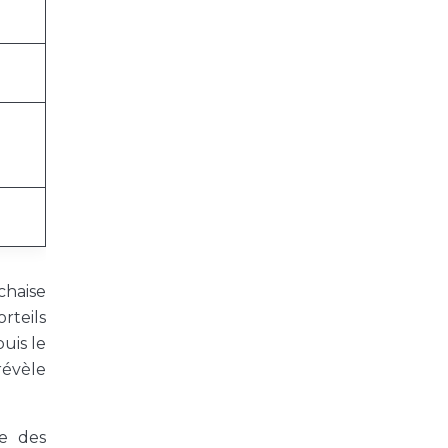
chaise
rteils
uis le
révèle
ve des