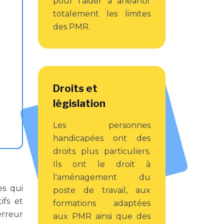
pour l’aider à anéantir
totalement les limites
des PMR.
Droits et
législation
Les personnes
handicapées ont des
droits plus particuliers.
Ils ont le droit à
l'aménagement du
es qui
poste de travail, aux
ifs et
formations adaptées
erreur
aux PMR ainsi que des